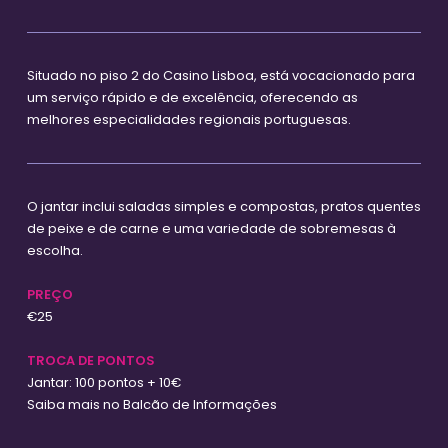
Situado no piso 2 do Casino Lisboa, está vocacionado para
um serviço rápido e de excelência, oferecendo as
melhores especialidades regionais portuguesas.
O jantar inclui saladas simples e compostas, pratos quentes
de peixe e de carne e uma variedade de sobremesas à
escolha.
PREÇO
€25
TROCA DE PONTOS
Jantar: 100 pontos + 10€
Saiba mais no Balcão de Informações