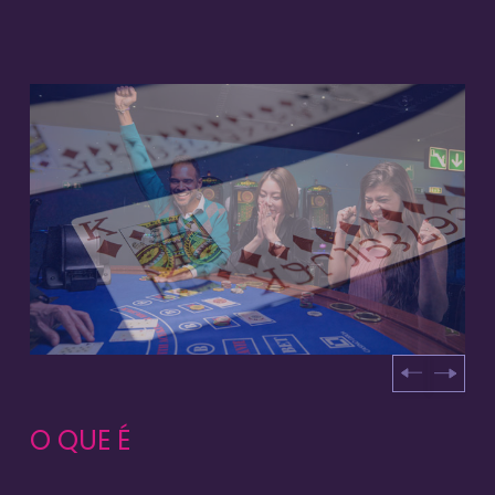
O QUE É