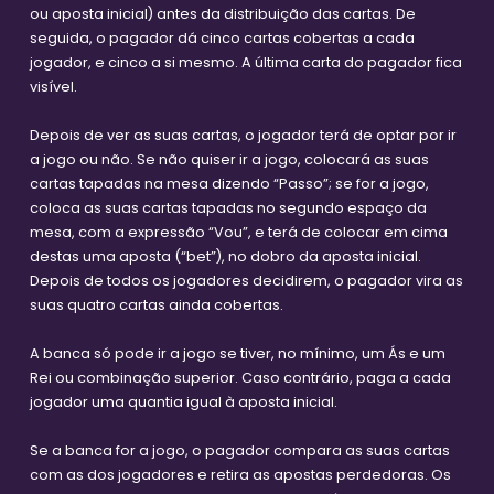
ou aposta inicial) antes da distribuição das cartas. De
seguida, o pagador dá cinco cartas cobertas a cada
jogador, e cinco a si mesmo. A última carta do pagador fica
visível.
Depois de ver as suas cartas, o jogador terá de optar por ir
a jogo ou não. Se não quiser ir a jogo, colocará as suas
cartas tapadas na mesa dizendo “Passo”; se for a jogo,
coloca as suas cartas tapadas no segundo espaço da
mesa, com a expressão “Vou”, e terá de colocar em cima
destas uma aposta (“bet”), no dobro da aposta inicial.
Depois de todos os jogadores decidirem, o pagador vira as
suas quatro cartas ainda cobertas.
A banca só pode ir a jogo se tiver, no mínimo, um Ás e um
Rei ou combinação superior. Caso contrário, paga a cada
jogador uma quantia igual à aposta inicial.
Se a banca for a jogo, o pagador compara as suas cartas
com as dos jogadores e retira as apostas perdedoras. Os