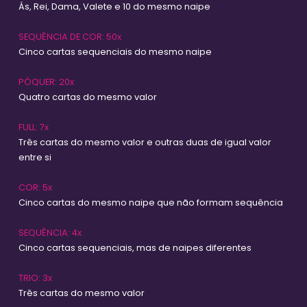
Ás, Rei, Dama, Valete e 10 do mesmo naipe
SEQUÊNCIA DE COR: 50x
Cinco cartas sequenciais do mesmo naipe
PÓQUER: 20x
Quatro cartas do mesmo valor
FULL: 7x
Três cartas do mesmo valor e outras duas de igual valor
entre si
COR: 5x
Cinco cartas do mesmo naipe que não formam sequência
SEQUÊNCIA: 4x
Cinco cartas sequenciais, mas de naipes diferentes
TRIO: 3x
Três cartas do mesmo valor