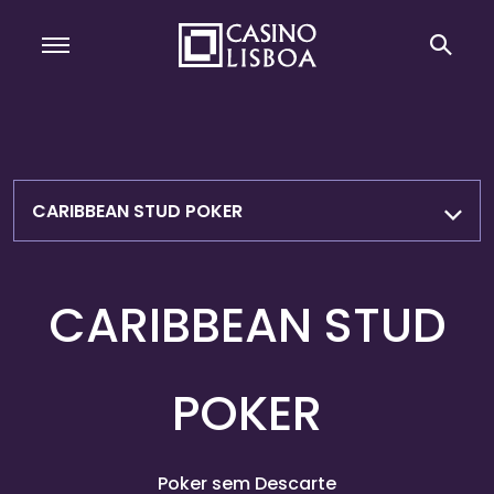
CARIBBEAN STUD POKER
CARIBBEAN STUD
POKER
Poker sem Descarte